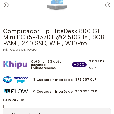
Computador Hp EliteDesk 800 G1
Mini PC i5-4570T @2.50GHz , 8GB
RAM , 240 SSD, WiFi, W10Pro
MÉTODOS DE PAGO
$213.707
Obtén un 3% dcto
- 3.3%
pagando
CLP
transferencias.
3
$73.667 CLP
Cuotas sin Interés de
6
$36.833 CLP
Cuotas sin Interés de
COMPARTIR
|