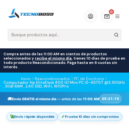
0
Compra antes de las 11:00 AM en cientos de productos
seleccionados y
recibe el mismo día
, tienes 10 días de prueba en
todo producto Reacondicionado. Paga hasta en 6 cuotas sin
interés.
Inicio
Reacondicionados
PC de Escritorio
Computador Hp EliteDesk 800 G1 Mini PC i5-4570T @2.50GHz
, 8GB RAM , 240 SSD, WiFi, W10Pro
🚚
05:21:10
Envío GRATIS el mismo día
— antes de las
11:00 AM
🚀
✓
Envío rápido disponible
Prueba 10 días sin compromiso