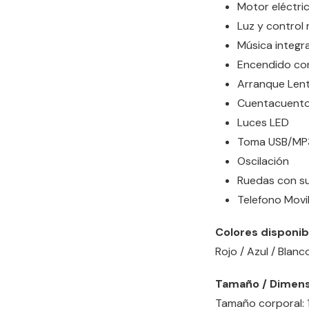
Motor eléctri
Luz y control
Música integr
Encendido co
Arranque Len
Cuentacuentos
Luces LED
Toma USB/MP
Oscilación
Ruedas con s
Telefono Movi
Colores disponib
Rojo / Azul / Blan
Tamaño / Dimens
Tamaño corporal: