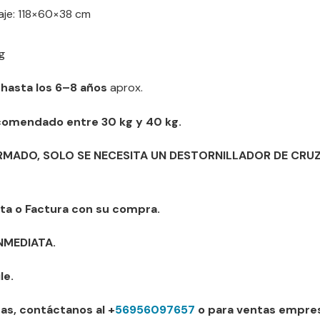
je: 118×60×38 cm
g
 hasta los 6–8 años
aprox.
omendado entre 30 kg y 40 kg.
ARMADO, SOLO SE NECESITA UN DESTORNILLADOR DE CRUZ
ta o Factura con su compra.
INMEDIATA.
le.
as, contáctanos al +
56956097657
o para ventas empres