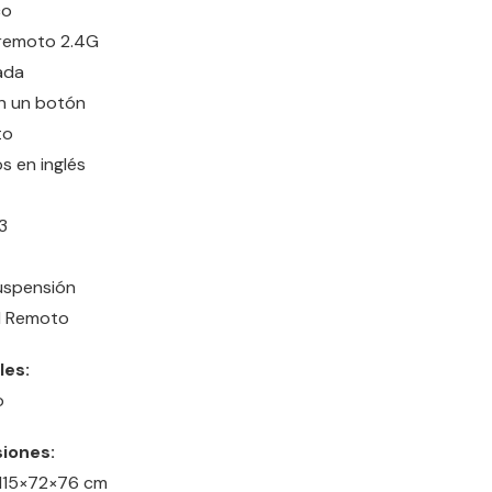
co
 remoto 2.4G
ada
n un botón
to
 en inglés
3
uspensión
l Remoto
les:
co
iones:
 115×72×76 cm