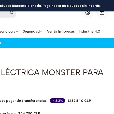
roducto Reacondicionado. Paga hasta en 6 cuotas sin interés.
0
ecnología
Seguridad
Venta Empresas
Industria 4.0
O
ELÉCTRICA MONSTER PARA
- 3.3%
$187.840 CLP
cto pagando transferencias.
$64.750 CLP
Interés de