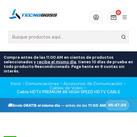
0
Compra antes de las 11:00 AM en cientos de productos
seleccionados y
recibe el mismo día
, tienes 10 días de prueba en
todo producto Reacondicionado. Paga hasta en 6 cuotas sin
interés.
Inicio
Comunicaciones
Accesorios de Comunicación
Cables de Video
Cable HDTV PREMIUM 4K HIGH SPEED HDTV CABLE
🚚
05:47:04
Envío GRATIS el mismo día
— antes de las
11:00 AM