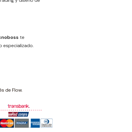
grading y diseño de
cnoboss
te
o especializado.
és de Flow.