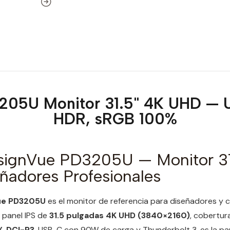
05U Monitor 31.5" 4K UHD — U
HDR, sRGB 100%
ignVue PD3205U — Monitor 31
ñadores Profesionales
ue PD3205U
es el monitor de referencia para diseñadores y 
 panel IPS de
31.5 pulgadas 4K UHD (3840×2160)
, cobertur
% DCI-P3
, USB-C con 90W de carga y Thunderbolt 3, es la pa