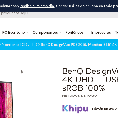
eccionados y
recibe el mismo día
, tienes 10 días de prueba en todo p
PC Escritorio
Componentes
Periféricos
Impresoras
T
Monitores LCD / LED
BenQ DesignVue PD3205U Monitor 31.5" 4K
BenQ DesignV
4K UHD — USB
sRGB 100%
MÉTODOS DE PAGO
Obtén un 3% d