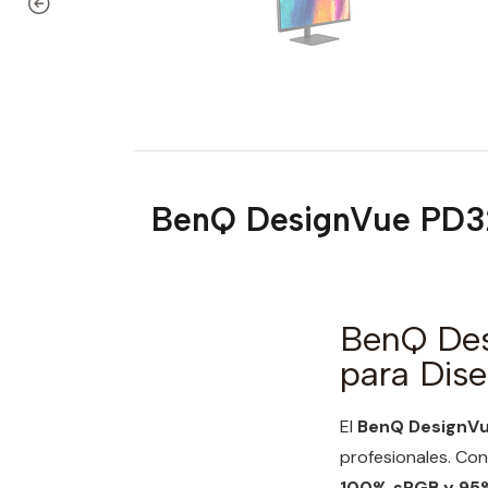
BenQ DesignVue PD32
BenQ Des
para Dise
El
BenQ DesignV
profesionales. Con
100% sRGB y 95