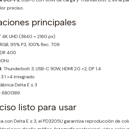
lor preciso.
aciones principales
5" 4K UHD (3840 × 2160 px)
RGB, 95% P3, 100% Rec. 709
HDR 400
0Hz
:
Thunderbolt 3, USB-C 90W, HDMI 2.0 ×2, DP 1.4
3.1 ×4 integrado
ábrica Delta E ≤ 3
:
6801389
ciso listo para usar
ca con Delta E ≤ 3, el PD3205U garantiza reproducción de colo