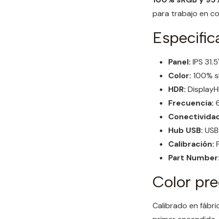
para trabajo en co
Especific
Panel:
IPS 31.
Color:
100% s
HDR:
Display
Frecuencia:
6
Conectividad
Hub USB:
USB 
Calibración:
F
Part Number
Color pre
Calibrado en fábri