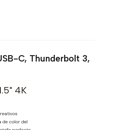
SB-C, Thunderbolt 3,
.5" 4K
creativos
a de color del
ntalla perfecta