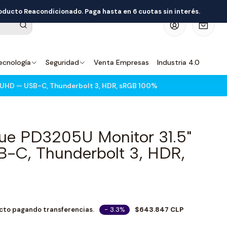
roducto Reacondicionado. Paga hasta en 6 cuotas sin interés.
0
ecnología
Seguridad
Venta Empresas
Industria 4.0
 UHD — USB-C, Thunderbolt 3, HDR, sRGB 100%
ue PD3205U Monitor 31.5"
-C, Thunderbolt 3, HDR,
- 3.3%
$643.847 CLP
cto pagando transferencias.