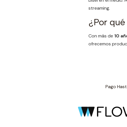
bisel en el medio. 
streaming.
¿Por qué
Con más de
10 añ
ofrecemos product
Pago Hasta