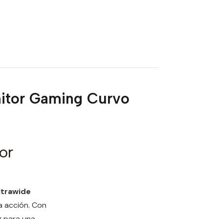
itor Gaming Curvo
or
ltrawide
a acción. Con
ng para una