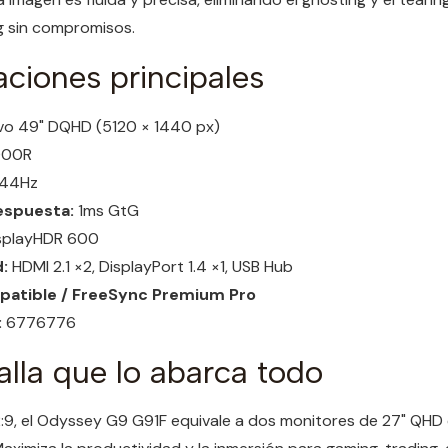
g sin compromisos.
aciones principales
o 49" DQHD (5120 × 1440 px)
000R
44Hz
espuesta:
1ms GtG
splayHDR 600
:
HDMI 2.1 ×2, DisplayPort 1.4 ×1, USB Hub
atible / FreeSync Premium Pro
:
6776776
lla que lo abarca todo
9, el Odyssey G9 G91F equivale a dos monitores de 27" QHD en