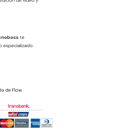
 edición de video y
cnoboss
te
o especializado.
és de Flow.