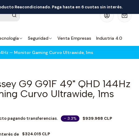
roducto Reacondicionado. Paga hasta en 6 cuotas sin interés.
0
ecnología
Seguridad
Venta Empresas
Industria 4.0
4Hz — Monitor Gaming Curvo Ultrawide, 1ms
sey G9 G91F 49" QHD 144Hz
ing Curvo Ultrawide, 1ms
- 3.3%
$939.968 CLP
cto pagando transferencias.
$324.015 CLP
Interés de