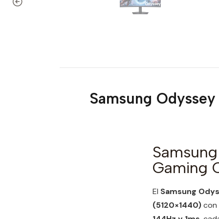
Samsung Odyssey 
Samsung 
Gaming C
El
Samsung Odys
(5120×1440)
con 
144Hz y 1ms
, cad