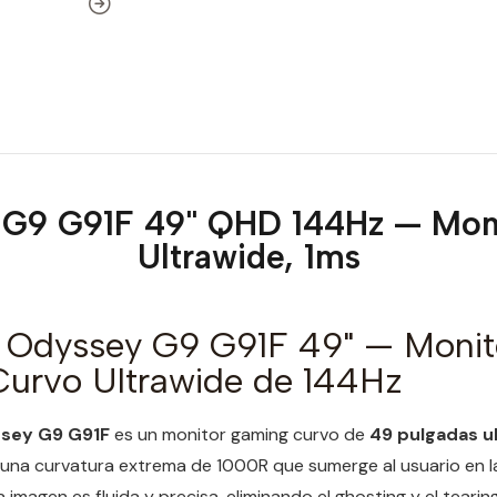
G9 G91F 49" QHD 144Hz — Mon
Ultrawide, 1ms
Odyssey G9 G91F 49" — Monit
urvo Ultrawide de 144Hz
sey G9 G91F
es un monitor gaming curvo de
49 pulgadas u
una curvatura extrema de 1000R que sumerge al usuario en l
a imagen es fluida y precisa, eliminando el ghosting y el teari