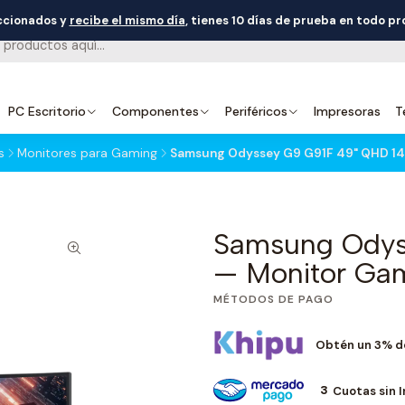
eccionados y
recibe el mismo día
, tienes 10 días de prueba en todo p
PC Escritorio
Componentes
Periféricos
Impresoras
T
s
Monitores para Gaming
Samsung Odyssey G9 G91F 49" QHD 14
Samsung Odys
— Monitor Gam
MÉTODOS DE PAGO
Obtén un 3% d
3
Cuotas sin 