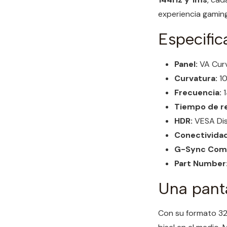
experiencia gamin
Especific
Panel:
VA Curv
Curvatura:
1
Frecuencia:
1
Tiempo de r
HDR:
VESA Di
Conectividad
G-Sync Comp
Part Number
Una panta
Con su formato 32: