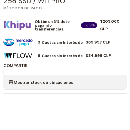
256 SSD / W11 PRO
MÉTODOS DE PAGO
$203.060
Obtén un 3% dcto
- 3.3%
pagando
CLP
transferencias.
3
$69.997 CLP
Cuotas sin Interés de
6
$34.998 CLP
Cuotas sin Interés de
COMPARTIR
|
Mostrar stock de ubicaciones