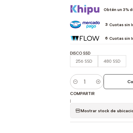
Obtén un 3% d
3
Cuotas sin 
6
Cuotas sin 
DISCO SSD
256 SSD
480 SSD
Co
Cantidad
COMPARTIR
|
Mostrar stock de ubicaci