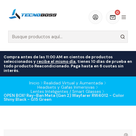
0
Compra antes de las 11:00 AM en cientos de productos
seleccionados y
recibe el mismo día
, tienes 10 días de prueba en
todo producto Reacondicionado. Paga hasta en 6 cuotas sin
interés.
Inicio
Realidad Virtual y Aumentada
Headsets y Gafas Inmersivas
Lentes Inteligentes / Smart Glasses
OPEN BOX! Ray-Ban Meta (Gen 2) Wayfarer RW4012 - Color
Shiny Black - G15 Green